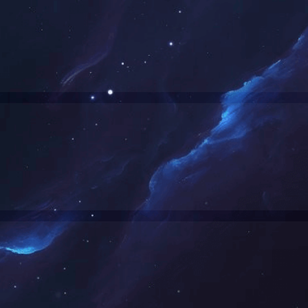
济宁市普惠托育
377012
孔
网站登录入口
|
九游·官方网站
|
江南平台
|
乐动在线
|
开云体云app