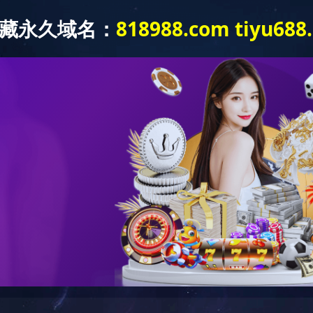
站
经营发展
新闻中心
企业文化
通知公告