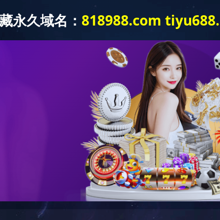
站
经营发展
新闻中心
企业文化
通知公告