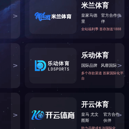
友情链接：
济宁市财政局
中国证监会
服务集团有限公司
山东惠通投资服务集团有限公司
济宁市股权投资基金业协会
子人才网
济宁肿瘤医院
济宁市工程咨询院有限公司
Copyright © 2018版权所有：江南平台
登录入口
|
开云(中国)Kaiyun·官方网站
|