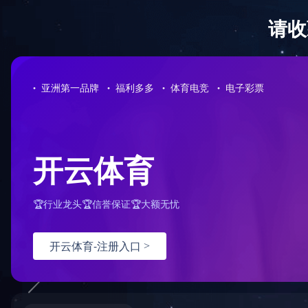
首 页
公司概况
党建工作