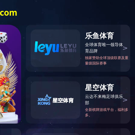
内搜索
廉洁国投
江南官方网站
（中国）
您的位置：首页 > 党建工作 >
党建工作
党建工作
群团工作