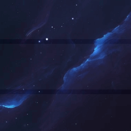
济宁市普惠托育
377012
孔
网站登录入口
|
九游·官方网站
|
江南平台
|
乐动在线
|
开云体云app