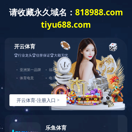
首 页
公司概况
党建工作
经营发展