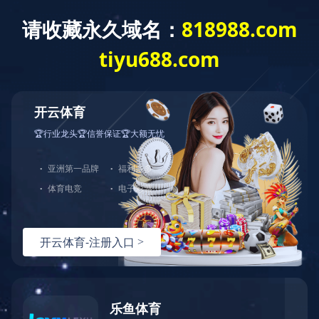
首 页
公司概况
党建工作
经营发展